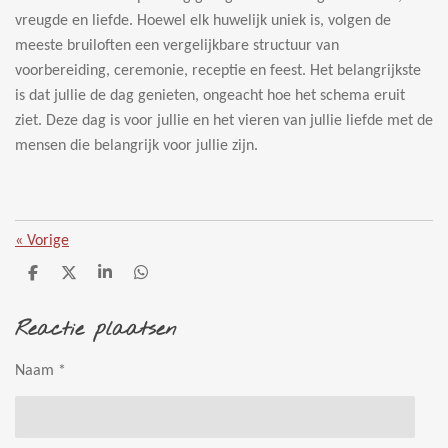
vreugde en liefde. Hoewel elk huwelijk uniek is, volgen de
meeste bruiloften een vergelijkbare structuur van
voorbereiding, ceremonie, receptie en feest. Het belangrijkste
is dat jullie de dag genieten, ongeacht hoe het schema eruit
ziet. Deze dag is voor jullie en het vieren van jullie liefde met de
mensen die belangrijk voor jullie zijn.
«
Vorige
D
D
S
D
e
e
h
e
l
e
a
l
Reactie plaatsen
e
l
r
e
n
e
n
Naam *